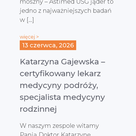
moszny – Astimed USG jąder to
jedno z najważniejszych badań
w […]
więcej >
13 czerwca, 2026
Katarzyna Gajewska –
certyfikowany lekarz
medycyny podróży,
specjalista medycyny
rodzinnej
W naszym zespole witamy
Panią Doktor Katarzynę