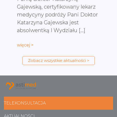
Gajewską, certyfikowany lekarz
medycyny podróży Pani Doktor
Katarzyna Gajewska jest
absolwentką I Wydziału […]
więcej >
Zobacz wszystkie aktualności >
TELEKONSULTACJA
AKTUALNOŚCI