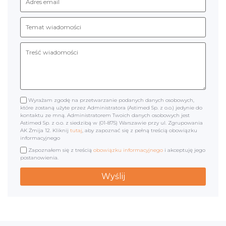
Wyrażam zgodę na przetwarzanie podanych danych osobowych,
które zostaną użyte przez Administratora (Astimed Sp. z o.o.) jedynie do
kontaktu ze mną. Administratorem Twoich danych osobowych jest
Astimed Sp. z o.o. z siedzibą w (01-875) Warszawie przy ul. Zgrupowania
AK Żmija 12. Kliknij
tutaj
, aby zapoznać się z pełną treścią obowiązku
informacyjnego
Zapoznałem się z treścią
obowiązku informacyjnego
i akceptuję jego
postanowienia.