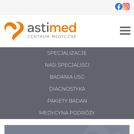
Skip
to
content
SPECJALIZACJE
NASI SPECJALIŚCI
BADANIA USG
DIAGNOSTYKA
PAKIETY BADAŃ
MEDYCYNA PODRÓŻY