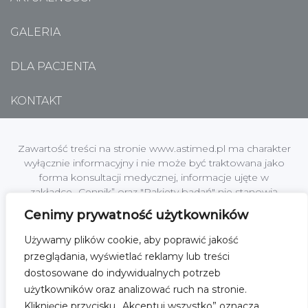
GALERIA
DLA PACJENTA
KONTAKT
Zawartość treści na stronie www.astimed.pl ma charakter
wyłącznie informacyjny i nie może być traktowana jako
forma konsultacji medycznej, informacje ujęte w
zakładce „Cennik” oraz "Pakiety badań" nie stanowią
oferty handlowej w rozumieniu art. 66 §1 Kodeksu
Cenimy prywatność użytkowników
Cywilnego.
Używamy plików cookie, aby poprawić jakość
Centrum Medyczne Astimed jest zakładem leczniczym
przeglądania, wyświetlać reklamy lub treści
podmiotu leczniczego; Astimed Sp. z o.o. z siedzibą w
dostosowane do indywidualnych potrzeb
[01-864] Warszawa, ul. Kochanowskiego 45 lok.2, NIP:
użytkowników oraz analizować ruch na stronie.
1182101485, KRS nr 0000519271 Sąd Rejonowy dla
Kliknięcie przycisku „Akceptuj wszystko” oznacza
M.ST.Warszawy w Warszawie,XII Wydział Gospodarczy