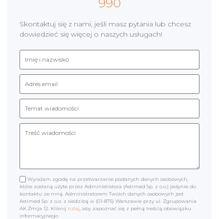
990
Skontaktuj się z nami, jeśli masz pytania lub chcesz
dowiedzieć się więcej o naszych usługach!
Wyrażam zgodę na przetwarzanie podanych danych osobowych,
które zostaną użyte przez Administratora (Astimed Sp. z o.o.) jedynie do
kontaktu ze mną. Administratorem Twoich danych osobowych jest
Astimed Sp. z o.o. z siedzibą w (01-875) Warszawie przy ul. Zgrupowania
AK Żmija 12. Kliknij
tutaj
, aby zapoznać się z pełną treścią obowiązku
informacyjnego