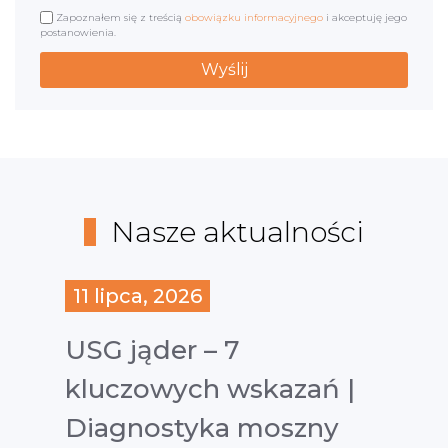
Zapoznałem się z treścią
obowiązku informacyjnego
i akceptuję jego
postanowienia.
Nasze aktualności
11 lipca, 2026
USG jąder – 7
kluczowych wskazań |
Diagnostyka moszny