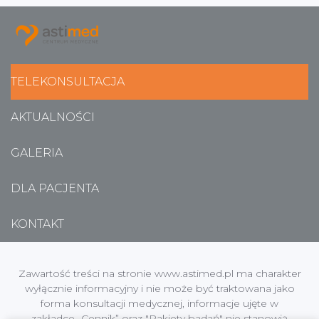
TELEKONSULTACJA
AKTUALNOŚCI
GALERIA
DLA PACJENTA
KONTAKT
Zawartość treści na stronie www.astimed.pl ma charakter
wyłącznie informacyjny i nie może być traktowana jako
forma konsultacji medycznej, informacje ujęte w
zakładce „Cennik” oraz "Pakiety badań" nie stanowią