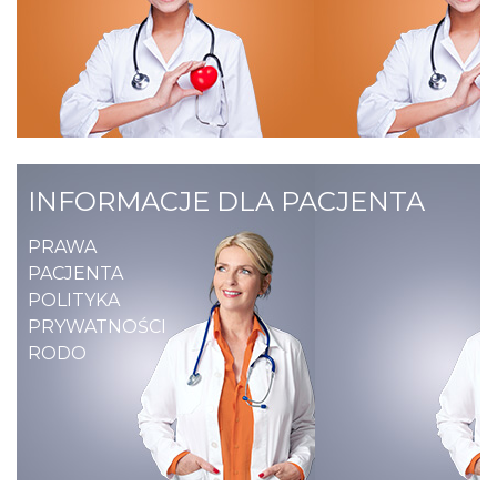
INFORMACJE DLA PACJENTA
PRAWA
PACJENTA
POLITYKA
PRYWATNOŚCI
RODO