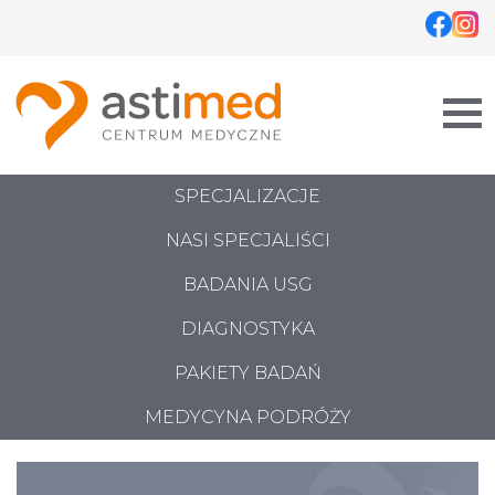
Skip
to
content
SPECJALIZACJE
NASI SPECJALIŚCI
BADANIA USG
DIAGNOSTYKA
PAKIETY BADAŃ
MEDYCYNA PODRÓŻY