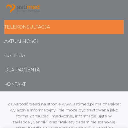
TELEKONSULTACJA
AKTUALNOŚCI
GALERIA
DLA PACJENTA
KONTAKT
Zawartość treści na stronie www.astimed.pl ma charakter
wyłącznie informacyjny i nie może być traktowana jako
forma konsultacji medycznej, informacje ujęte w
zakładce „Cennik” oraz "Pakiety badań" nie stanowią
oferty handlowej w rozumieniu art. 66 §1 Kodeksu