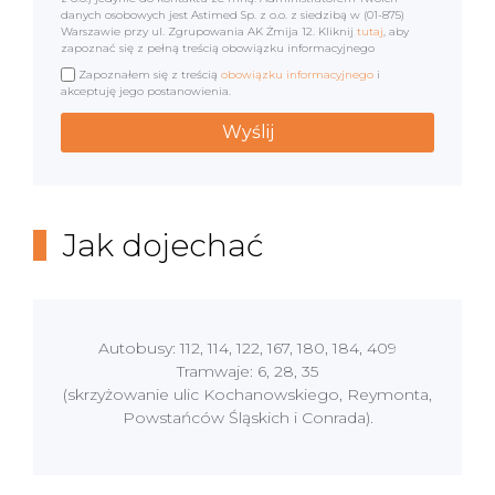
danych osobowych jest Astimed Sp. z o.o. z siedzibą w (01-875)
Warszawie przy ul. Zgrupowania AK Żmija 12. Kliknij
tutaj
, aby
zapoznać się z pełną treścią obowiązku informacyjnego
Zapoznałem się z treścią
obowiązku informacyjnego
i
akceptuję jego postanowienia.
Jak dojechać
Autobusy: 112, 114, 122, 167, 180, 184, 409
Tramwaje: 6, 28, 35
(skrzyżowanie ulic Kochanowskiego, Reymonta,
Powstańców Śląskich i Conrada).