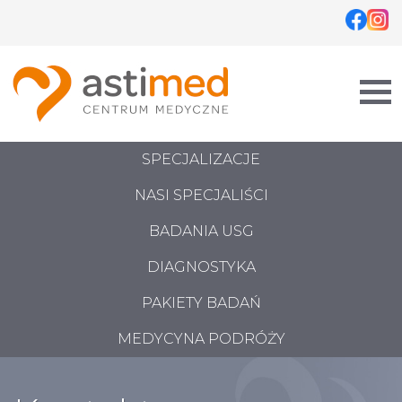
Skip
to
content
SPECJALIZACJE
NASI SPECJALIŚCI
BADANIA USG
DIAGNOSTYKA
PAKIETY BADAŃ
MEDYCYNA PODRÓŻY