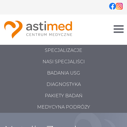
Skip
to
content
SPECJALIZACJE
NASI SPECJALIŚCI
BADANIA USG
DIAGNOSTYKA
PAKIETY BADAŃ
MEDYCYNA PODRÓŻY