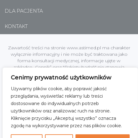
DLA PACJENTA
KONTAKT
Zawartość treści na stronie www.astimed.pl ma charakter
wyłącznie informacyjny i nie może być traktowana jako
forma konsultacji medycznej, informacje ujęte w
zakładce „Cennik” oraz "Pakiety badań" nie stanowią
oferty handlowej w rozumieniu art. 66 §1 Kodeksu
Cenimy prywatność użytkowników
Cywilnego.
Używamy plików cookie, aby poprawić jakość
Centrum Medyczne Astimed jest zakładem leczniczym
przeglądania, wyświetlać reklamy lub treści
podmiotu leczniczego; Astimed Sp. z o.o. z siedzibą w
dostosowane do indywidualnych potrzeb
[01-864] Warszawa, ul. Kochanowskiego 45 lok.2, NIP:
użytkowników oraz analizować ruch na stronie.
1182101485, KRS nr 0000519271 Sąd Rejonowy dla
Kliknięcie przycisku „Akceptuj wszystko” oznacza
M.ST.Warszawy w Warszawie,XII Wydział Gospodarczy
Krajowego Rejestru Sądowego, wysokość kapitału
zgodę na wykorzystywanie przez nas plików cookie.
zakładowego 5000,00zł.