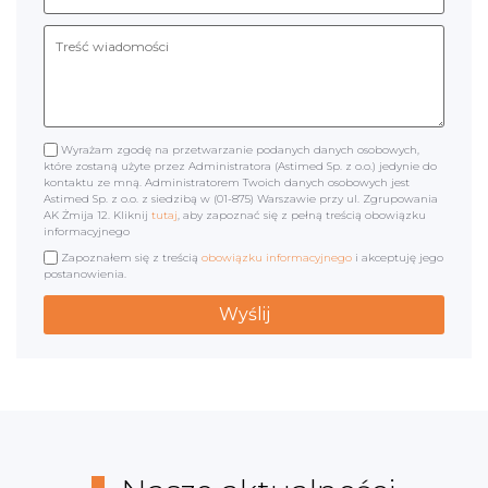
Wyrażam zgodę na przetwarzanie podanych danych osobowych,
które zostaną użyte przez Administratora (Astimed Sp. z o.o.) jedynie do
kontaktu ze mną. Administratorem Twoich danych osobowych jest
Astimed Sp. z o.o. z siedzibą w (01-875) Warszawie przy ul. Zgrupowania
AK Żmija 12. Kliknij
tutaj
, aby zapoznać się z pełną treścią obowiązku
informacyjnego
Zapoznałem się z treścią
obowiązku informacyjnego
i akceptuję jego
postanowienia.