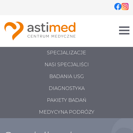
Skip
to
content
SPECJALIZACJE
NASI SPECJALIŚCI
BADANIA USG
DIAGNOSTYKA
PAKIETY BADAŃ
MEDYCYNA PODRÓŻY