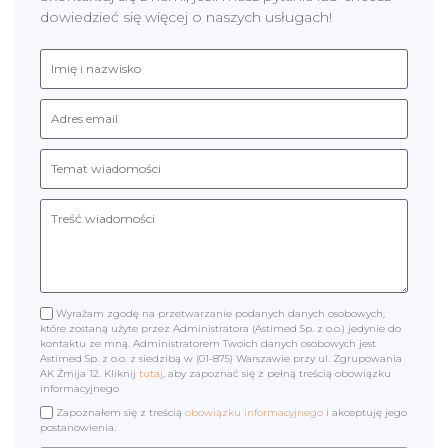
dowiedzieć się więcej o naszych usługach!
Wyrażam zgodę na przetwarzanie podanych danych osobowych,
które zostaną użyte przez Administratora (Astimed Sp. z o.o.) jedynie do
kontaktu ze mną. Administratorem Twoich danych osobowych jest
Astimed Sp. z o.o. z siedzibą w (01-875) Warszawie przy ul. Zgrupowania
AK Żmija 12. Kliknij
tutaj
, aby zapoznać się z pełną treścią obowiązku
informacyjnego
Zapoznałem się z treścią
obowiązku informacyjnego
i akceptuję jego
postanowienia.