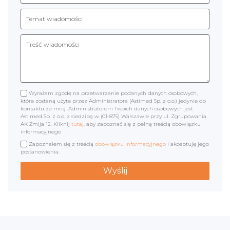
Wyrażam zgodę na przetwarzanie podanych danych osobowych,
które zostaną użyte przez Administratora (Astimed Sp. z o.o.) jedynie do
kontaktu ze mną. Administratorem Twoich danych osobowych jest
Astimed Sp. z o.o. z siedzibą w (01-875) Warszawie przy ul. Zgrupowania
AK Żmija 12. Kliknij
tutaj
, aby zapoznać się z pełną treścią obowiązku
informacyjnego
Zapoznałem się z treścią
obowiązku informacyjnego
i akceptuję jego
postanowienia.