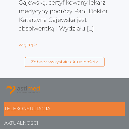
Gajewską, certyfikowany lekarz
medycyny podróży Pani Doktor
Katarzyna Gajewska jest
absolwentką I Wydziału […]
więcej >
Zobacz wszystkie aktualności >
TELEKONSULTACJA
AKTUALNOŚCI