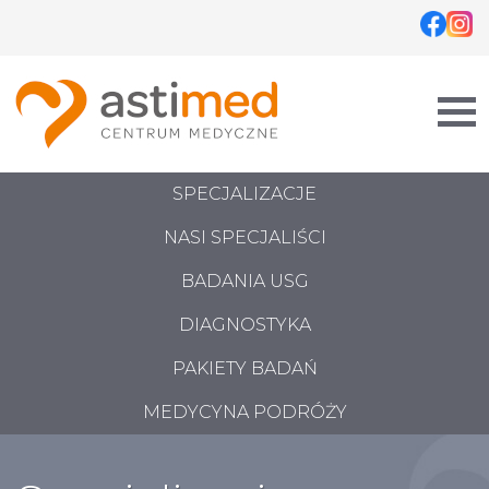
Skip
to
content
SPECJALIZACJE
NASI SPECJALIŚCI
BADANIA USG
DIAGNOSTYKA
PAKIETY BADAŃ
MEDYCYNA PODRÓŻY