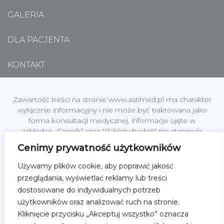
GALERIA
DLA PACJENTA
KONTAKT
Zawartość treści na stronie www.astimed.pl ma charakter
wyłącznie informacyjny i nie może być traktowana jako
forma konsultacji medycznej, informacje ujęte w
zakładce „Cennik” oraz "Pakiety badań" nie stanowią
oferty handlowej w rozumieniu art. 66 §1 Kodeksu
Cenimy prywatność użytkowników
Cywilnego.
Używamy plików cookie, aby poprawić jakość
Centrum Medyczne Astimed jest zakładem leczniczym
przeglądania, wyświetlać reklamy lub treści
podmiotu leczniczego; Astimed Sp. z o.o. z siedzibą w
dostosowane do indywidualnych potrzeb
[01-864] Warszawa, ul. Kochanowskiego 45 lok.2, NIP:
użytkowników oraz analizować ruch na stronie.
1182101485, KRS nr 0000519271 Sąd Rejonowy dla
Kliknięcie przycisku „Akceptuj wszystko” oznacza
M.ST.Warszawy w Warszawie,XII Wydział Gospodarczy