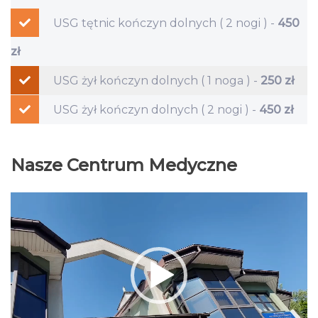
USG tętnic kończyn dolnych ( 2 nogi ) -
450
zł
USG żył kończyn dolnych ( 1 noga ) -
250 zł
USG żył kończyn dolnych ( 2 nogi ) -
450 zł
Nasze Centrum Medyczne
Odtwarzacz
video