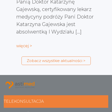
Panią Doktor Katarzynę
Gajewską, certyfikowany lekarz
medycyny podróży Pani Doktor
Katarzyna Gajewska jest
absolwentką I Wydziału […]
więcej >
Zobacz wszystkie aktualności >
TELEKONSULTACJA