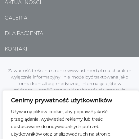
AKTUALNOŚCI
GALERIA
DLA PACJENTA
KONTAKT
Zawartość treści na stronie www.astimed.pl ma charakter
wyłącznie informacyjny i nie może być traktowana jako
forma konsultacji medycznej, informacje ujęte w
zakładce „Cennik” oraz "Pakiety badań" nie stanowią
oferty handlowej w rozumieniu art. 66 §1 Kodeksu
Cenimy prywatność użytkowników
Cywilnego.
Używamy plików cookie, aby poprawić jakość
Centrum Medyczne Astimed jest zakładem leczniczym
przeglądania, wyświetlać reklamy lub treści
podmiotu leczniczego; Astimed Sp. z o.o. z siedzibą w
dostosowane do indywidualnych potrzeb
[01-864] Warszawa, ul. Kochanowskiego 45 lok.2, NIP:
użytkowników oraz analizować ruch na stronie.
1182101485, KRS nr 0000519271 Sąd Rejonowy dla