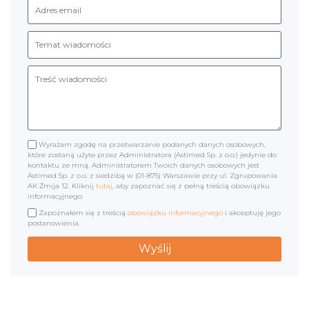
Wyrażam zgodę na przetwarzanie podanych danych osobowych,
które zostaną użyte przez Administratora (Astimed Sp. z o.o.) jedynie do
kontaktu ze mną. Administratorem Twoich danych osobowych jest
Astimed Sp. z o.o. z siedzibą w (01-875) Warszawie przy ul. Zgrupowania
AK Żmija 12. Kliknij
tutaj
, aby zapoznać się z pełną treścią obowiązku
informacyjnego
Zapoznałem się z treścią
obowiązku informacyjnego
i akceptuję jego
postanowienia.