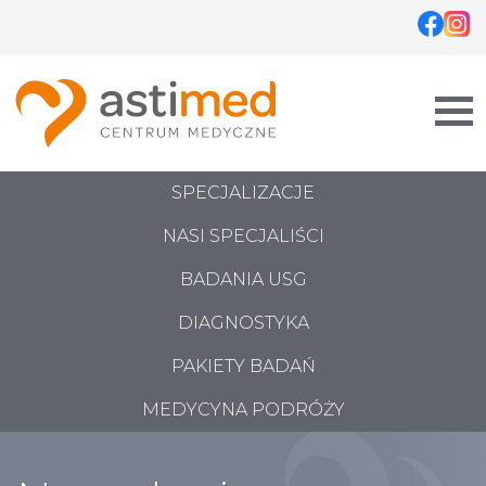
Skip
to
content
SPECJALIZACJE
NASI SPECJALIŚCI
BADANIA USG
DIAGNOSTYKA
PAKIETY BADAŃ
MEDYCYNA PODRÓŻY