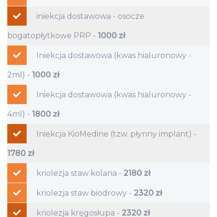
specjalistyczna opieka
iniekcja dostawowa - osocze
ortopedyczna, diagnostyka
bogatopłytkowe PRP -
1000 zł
USG, leczenie bólu i drobne
Iniekcja dostawowa (kwas hialuronowy -
zabiegi
2ml) -
1000 zł
Ortopedia obejmuje diagnostykę oraz leczenie
Iniekcja dostawowa (kwas hialuronowy -
schorzeń układu ruchu – kości, stawów, mięśni
4ml) -
1800 zł
i więzadeł. Oferujemy konsultacje
ortopedyczne, nowoczesną diagnostykę
Iniekcja KioMedine (tzw. płynny implant) -
obrazową USG, leczenie zachowawcze,
stosujemy metody leczenia bólu, wykonujemy
1780 zł
również drobne zabiegi ortopedyczne, takie jak
kriolezja staw kolana -
2180 zł
KioMedine One jest unikalnym płynnym
iniekcje dostawowe, punkcje czy ostrzykiwania.
implantem, przeznaczonym do objawowego
kriolezja staw biodrowy -
2320 zł
leczenia choroby zwyrodnieniowej stawu
Poradnia ortopedyczna w Astimed
kolanowego za pomocą pojedynczej iniekcji
kriolezja kręgosłupa -
2320 zł