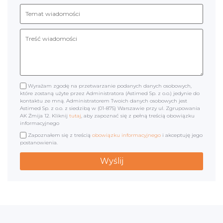
Wyrażam zgodę na przetwarzanie podanych danych osobowych,
które zostaną użyte przez Administratora (Astimed Sp. z o.o.) jedynie do
kontaktu ze mną. Administratorem Twoich danych osobowych jest
Astimed Sp. z o.o. z siedzibą w (01-875) Warszawie przy ul. Zgrupowania
AK Żmija 12. Kliknij
tutaj
, aby zapoznać się z pełną treścią obowiązku
informacyjnego
Zapoznałem się z treścią
obowiązku informacyjnego
i akceptuję jego
postanowienia.