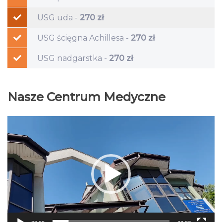
USG uda -
270 zł
USG ścięgna Achillesa -
270 zł
USG nadgarstka -
270 zł
Nasze Centrum Medyczne
Odtwarzacz
video