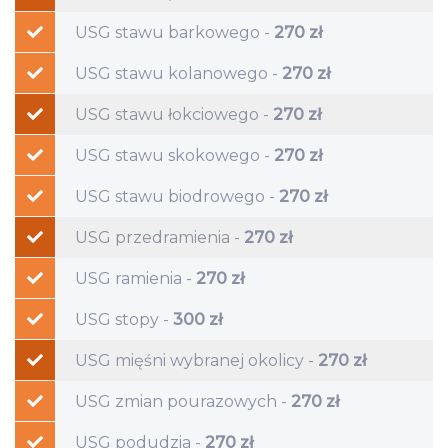
dostawowej, KioMedine One oparty jest na
pierwszym na świecie, unikalnym składniku
USG stawu barkowego -
270 zł
wolnym od substancji pochodzenia
USG stawu kolanowego -
270 zł
zwierzęcego, o nazwie karboksymetylo-
chitozan KioMedine®
USG stawu łokciowego -
270 zł
W odróżnieniu od kwasu hialuronowego,
USG stawu skokowego -
270 zł
KioMedine One ma unikalny podwójny
mechanizm działania, wykazując zdolność do
USG stawu biodrowego -
270 zł
poprawy smarowania stawu oraz mobilności.
KioMedine One chroni również składniki
USG przedramienia -
270 zł
maziówki działając jako ochrona przed wolnymi
USG ramienia -
270 zł
rodnikami.
KioMedine One e jest optymalnym wyborem
USG stopy -
300 zł
dla pacjentów z oporną na leczenie chorobą
USG mięśni wybranej okolicy -
270 zł
zwyrodnieniową stawów.
USG zmian pourazowych -
270 zł
USG podudzia -
270 zł