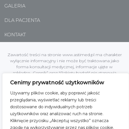
GALERIA
DLA PACJENTA
KONTAKT
Zawartość treści na stronie www.astimed.pl ma charakter
wyłącznie informacyjny i nie może być traktowana jako
forma konsultacji medycznej, informacje ujęte w
zakładce „Cennik” oraz "Pakiety badań" nie stanowią
oferty handlowej w rozumieniu art. 66 §1 Kodeksu
Cenimy prywatność użytkowników
Cywilnego.
Używamy plików cookie, aby poprawić jakość
Centrum Medyczne Astimed jest zakładem leczniczym
przeglądania, wyświetlać reklamy lub treści
podmiotu leczniczego; Astimed Sp. z o.o. z siedzibą w
dostosowane do indywidualnych potrzeb
[01-864] Warszawa, ul. Kochanowskiego 45 lok.2, NIP:
użytkowników oraz analizować ruch na stronie.
1182101485, KRS nr 0000519271 Sąd Rejonowy dla
Kliknięcie przycisku „Akceptuj wszystko” oznacza
M.ST.Warszawy w Warszawie,XII Wydział Gospodarczy
Krajowego Rejestru Sądowego, wysokość kapitału
zgodę na wykorzystywanie przez nas plików cookie.