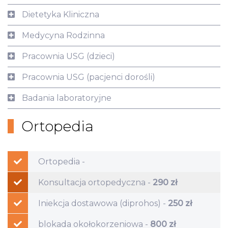
Dietetyka Kliniczna
Medycyna Rodzinna
Pracownia USG (dzieci)
Pracownia USG (pacjenci dorośli)
Badania laboratoryjne
Ortopedia
Ortopedia -
Konsultacja ortopedyczna -
290 zł
Ortopedia
Iniekcja dostawowa (diprohos) -
250 zł
blokada okołokorzeniowa -
800 zł
Ortopedia w Astimed to