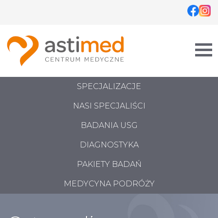
Skip
to
content
SPECJALIZACJE
NASI SPECJALIŚCI
BADANIA USG
DIAGNOSTYKA
PAKIETY BADAŃ
MEDYCYNA PODRÓŻY